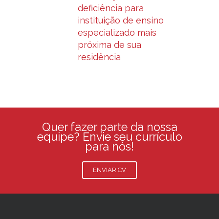
deficiência para
instituição de ensino
especializado mais
próxima de sua
residência
Quer fazer parte da nossa
equipe? Envie seu currículo
para nós!
ENVIAR CV